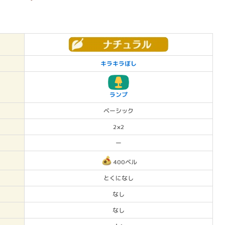
キラキラぼし
ランプ
ベーシック
2×2
ー
400ベル
とくになし
なし
なし