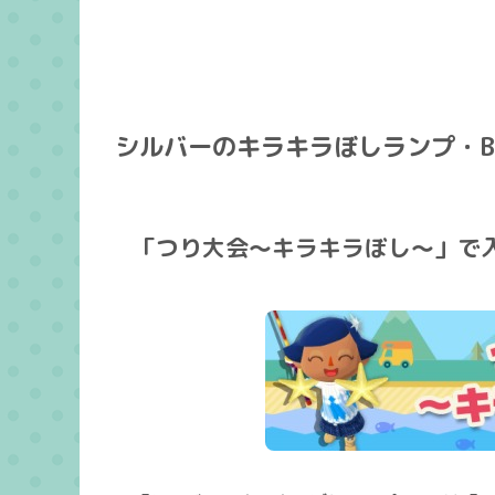
シルバーのキラキラぼしランプ・
「つり大会～キラキラぼし～」で