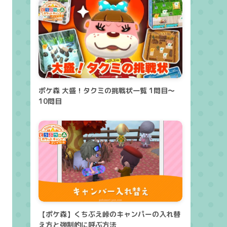
ポケ森 大盛！タクミの挑戦状一覧 1問目～
10問目
【ポケ森】くちぶえ峠のキャンパーの入れ替
え方と強制的に呼ぶ方法