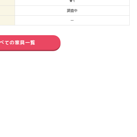
★1
調査中
ー
べての家具一覧