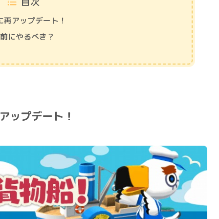
目次
日に再アップデート！
る前にやるべき？
再アップデート！