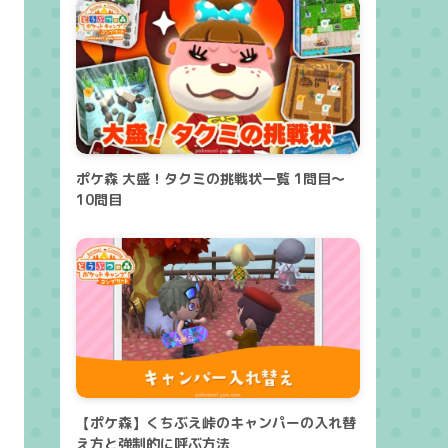
ポケ森 大盛！タクミの挑戦状一覧 1問目～
10問目
【ポケ森】くちぶえ峠のキャンパーの入れ替
え方と強制的に呼ぶ方法