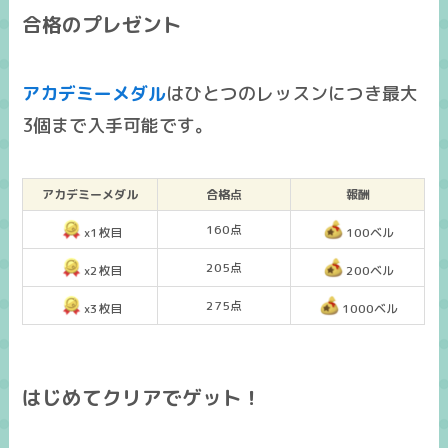
合格のプレゼント
アカデミーメダル
はひとつのレッスンにつき
最大
3個まで入手可能
です。
アカデミーメダル
合格点
報酬
160点
x1枚目
100ベル
205点
x2枚目
200ベル
275点
x3枚目
1000ベル
はじめてクリアでゲット！