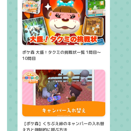
ポケ森 大盛！タクミの挑戦状一覧 1問目～
10問目
【ポケ森】くちぶえ峠のキャンパーの入れ替
え方と強制的に呼ぶ方法