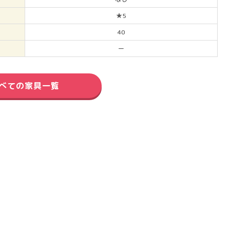
★5
40
ー
べての家具一覧