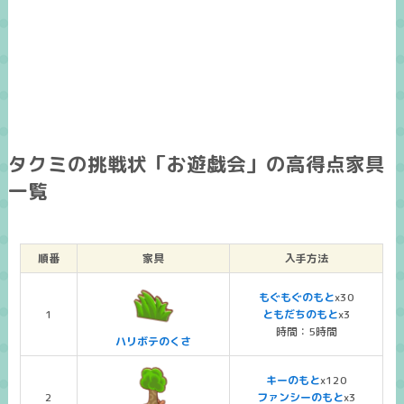
タクミの挑戦状「お遊戯会」の高得点家具
一覧
順番
家具
入手方法
もぐもぐのもと
x30
1
ともだちのもと
x3
時間：5時間
ハリボテのくさ
キーのもと
x120
2
ファンシーのもと
x3