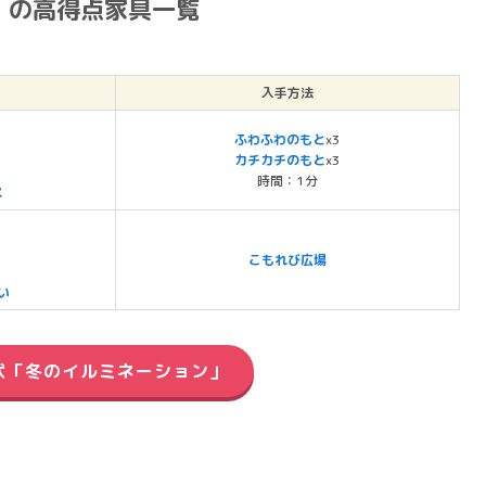
」の高得点家具一覧
入手方法
ふわふわのもと
x3
カチカチのもと
x3
時間：1分
ス
こもれび広場
い
状「冬のイルミネーション」