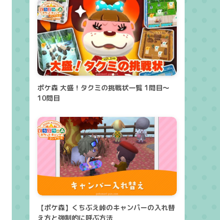
ポケ森 大盛！タクミの挑戦状一覧 1問目～
10問目
【ポケ森】くちぶえ峠のキャンパーの入れ替
え方と強制的に呼ぶ方法