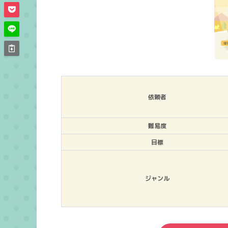
依頼者
難易度
目標
ジャンル