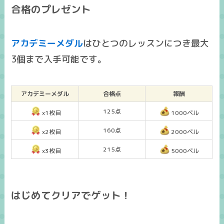
合格のプレゼント
アカデミーメダル
はひとつのレッスンにつき
最大
3個まで入手可能
です。
アカデミーメダル
合格点
報酬
125点
x1枚目
1000
ベル
160点
x2枚目
2000ベル
215点
x3枚目
5000ベル
はじめてクリアでゲット！