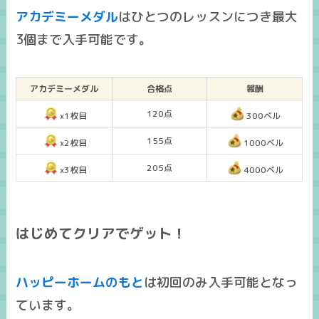
アカデミーメダル
はひとつのレッスンにつき
最大
3個まで入手可能
です。
アカデミーメダル
合格点
報酬
120点
x1枚目
300
ベル
155点
x2枚目
1000ベル
205点
x3枚目
4000ベル
はじめてクリアでゲット！
ハッピーホームのもと
は
初回のみ入手可能
となっ
ています。