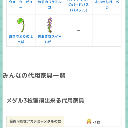
ウォータービュ
めすのフラミン
おおきなガーベ
のバードバス
ー
ゴ
ラ
（パステル）
ー
あまやどりのは
おおきなスイー
っぱ
トピー
みんなの代用家具一覧
メダル3枚獲得出来る代用家具
獲得可能なアカデミーメダルの数
x3枚