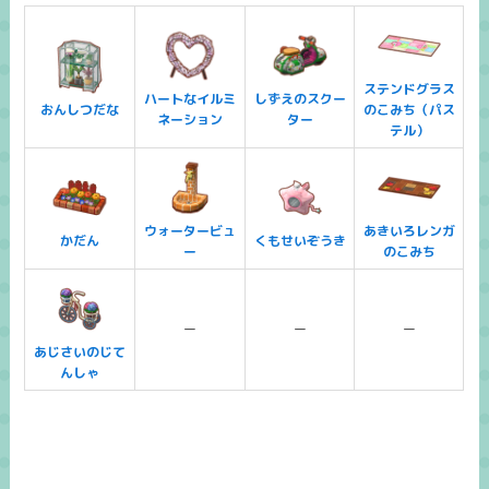
ステンドグラス
ハートなイルミ
しずえのスクー
おんしつだな
のこみち（パス
ネーション
ター
テル）
ウォータービュ
あきいろレンガ
かだん
くもせいぞうき
ー
のこみち
ー
ー
ー
あじさいのじて
んしゃ