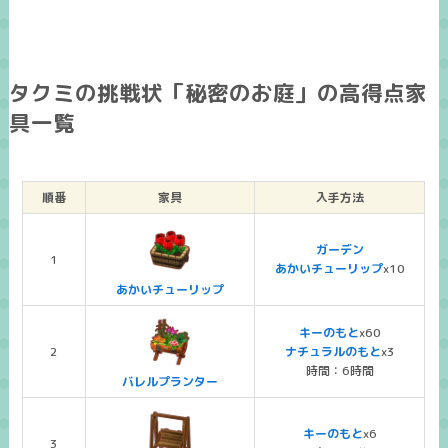
タクミの挑戦状「秘密のお庭」の高得点家
具一覧
順番
家具
入手方法
ガーデン
1
あかいチューリップ
x10
あかいチューリップ
キーのもと
x60
2
ナチュラルのもと
x3
時間：6時間
バレルプランター
キーのもと
x6
3