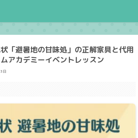
戦状「避暑地の甘味処」の正解家具と代用
ームアカデミーイベントレッスン
月3日
。