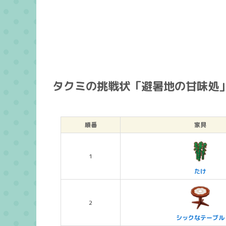
タクミの挑戦状「避暑地の甘味処
順番
家具
1
たけ
2
シックなテーブル