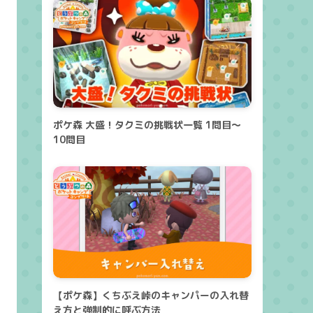
ポケ森 大盛！タクミの挑戦状一覧 1問目～
10問目
【ポケ森】くちぶえ峠のキャンパーの入れ替
え方と強制的に呼ぶ方法