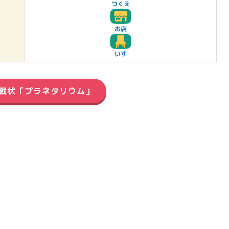
つくえ
お店
いす
戦状「プラネタリウム」