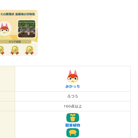
みかっち
ふつう
160点以上
観葉植物