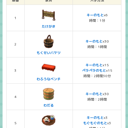
順番
家具
入手方法
キーのもと
x6
1
時間：1分
たけがき
キーのもと
x30
2
時間：1時間
もくせいバケツ
キーのもと
x15
3
ペラペラのもと
x15
時間：2時間30分
わふうなベンチ
キーのもと
x30
4
時間：2時間
わだる
キーのもと
x3
5
もぐもぐのもと
x3