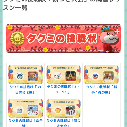
スン一覧
タクミの挑戦状「3・
タクミの挑戦状「料
タクミの挑戦状「31
2・1！」
亭：森の屋」
日のそば屋」
ー
タクミの挑戦状「餅つ
タクミの挑戦状「雪合
き大会」
戦」