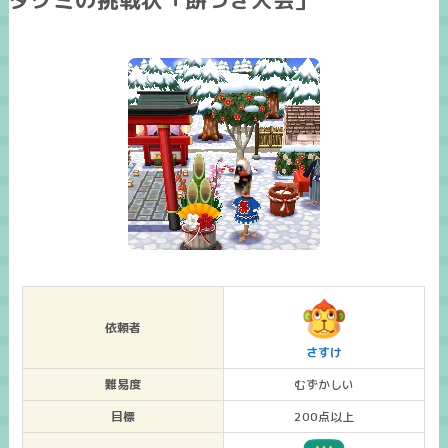
タクミの挑戦状「餅つき大会」
依頼者
さすけ
難易度
むずかしい
目標
200点以上