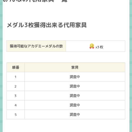
メダル3枚獲得出来る代用家具
獲得可能なアカデミーメダルの数
x3枚
順番
家具
1
調査中
2
調査中
3
調査中
4
調査中
5
調査中