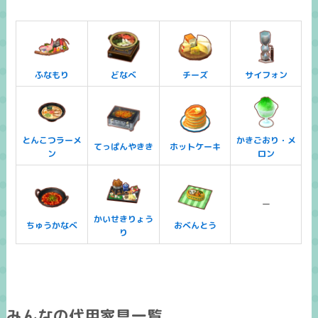
ふなもり
どなべ
チーズ
サイフォン
とんこつラーメ
かきごおり・メ
てっぱんやきき
ホットケーキ
ン
ロン
ー
かいせきりょう
ちゅうかなべ
おべんとう
り
みんなの代用家具一覧