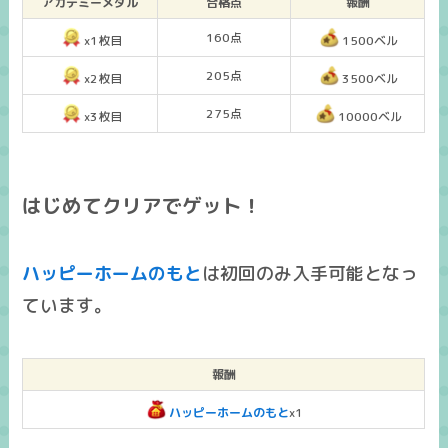
アカデミーメダル
合格点
報酬
160点
x1枚目
1500ベル
205点
x2枚目
3500ベル
275点
x3枚目
10000ベル
はじめてクリアでゲット！
ハッピーホームのもと
は
初回のみ入手可能
となっ
ています。
報酬
ハッピーホームのもと
x1