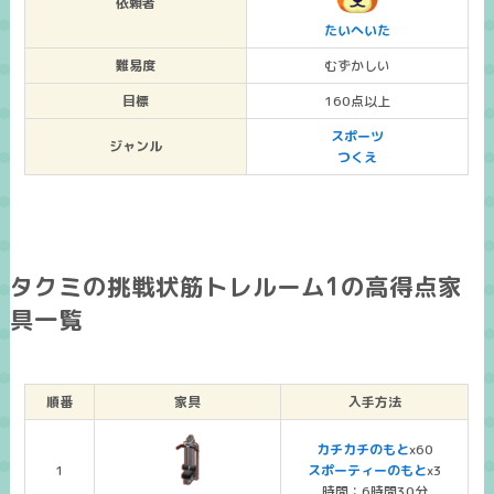
依頼者
たいへいた
難易度
むずかしい
目標
160点以上
スポーツ
ジャンル
つくえ
タクミの挑戦状筋トレルーム1の高得点家
具一覧
順番
家具
入手方法
カチカチのもと
x60
1
スポーティーのもと
x3
時間：6時間30分