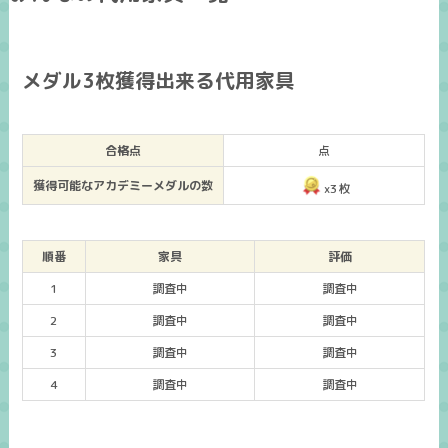
メダル3枚獲得出来る代用家具
合格点
点
獲得可能なアカデミーメダルの数
x3枚
順番
家具
評価
1
調査中
調査中
2
調査中
調査中
3
調査中
調査中
4
調査中
調査中