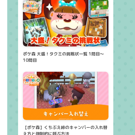
ポケ森 大盛！タクミの挑戦状一覧 1問目～
10問目
【ポケ森】くちぶえ峠のキャンパーの入れ替
え方と強制的に呼ぶ方法