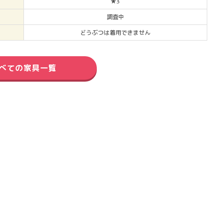
★3
調査中
どうぶつは着用できません
べての家具一覧