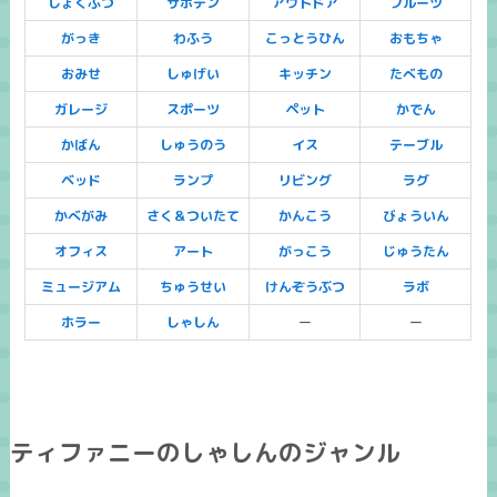
しょくぶつ
サボテン
アウトドア
フルーツ
がっき
わふう
こっとうひん
おもちゃ
おみせ
しゅげい
キッチン
たべもの
ガレージ
スポーツ
ペット
かでん
かばん
しゅうのう
イス
テーブル
ベッド
ランプ
リビング
ラグ
かべがみ
さく＆ついたて
かんこう
びょういん
オフィス
アート
がっこう
じゅうたん
ミュージアム
ちゅうせい
けんぞうぶつ
ラボ
ホラー
しゃしん
ー
ー
ティファニーのしゃしんのジャンル