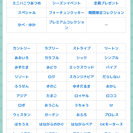
ミニハニワあつめ
シーズンイベント
全員プレゼント
スペシャル
フォーチュンクッキー
期間限定コレクション
プレミアムコレクショ
かべ・ゆか
ー
ン
カントリー
ラブリー
ストライプ
ツートン
あおいろ
カラフル
シック
シンプル
みずたま
みどり
ミックスウッド
パイプ
リゾート
ログ
スカンジナビア
だらしない
ふうせん
きのこ
ゆきだるま
おかし
アジア
たまご
ロイヤル
ロココ
ロボ
おうごん
うちゅう
SF
ウェスタン
ガーデン
おふろ
プロレス
はちうえ
はながらのかぐ
はながらベア
OKモータース