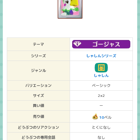
テーマ
シリーズ
しゃしんシリーズ
ジャンル
しゃしん
バリエーション
ベーシック
サイズ
2×2
買い値
ー
売り値
10
ベル
どうぶつのリアクション
とくになし
どうぶつの専用会話
なし