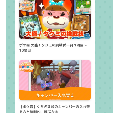
ポケ森 大盛！タクミの挑戦状一覧 1問目～
10問目
【ポケ森】くちぶえ峠のキャンパーの入れ替
え方と強制的に呼ぶ方法