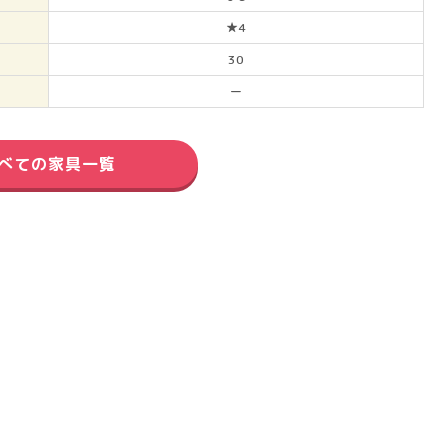
★4
30
ー
べての家具一覧