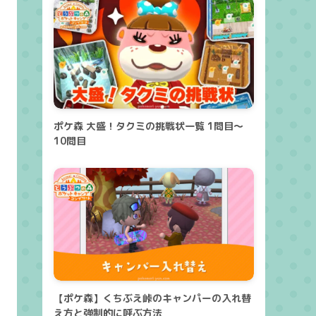
ポケ森 大盛！タクミの挑戦状一覧 1問目～
10問目
【ポケ森】くちぶえ峠のキャンパーの入れ替
え方と強制的に呼ぶ方法