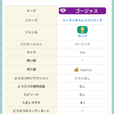
テーマ
シリーズ
シーズンチャレンジシリーズ
ジャンル
ランプ
バリエーション
ベーシック
サイズ
2×2
買い値
ー
売り値
700ベル
どうぶつのリアクション
とくになし
どうぶつの専用会話
なし
エピソード
なし
入手しやすさ
★2
どうぶつのコーディネート
ー