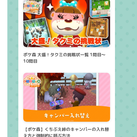
ポケ森 大盛！タクミの挑戦状一覧 1問目～
10問目
【ポケ森】くちぶえ峠のキャンパーの入れ替
え方と強制的に呼ぶ方法