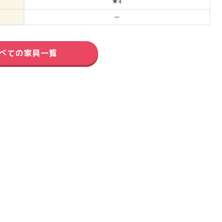
★4
ー
べての家具一覧