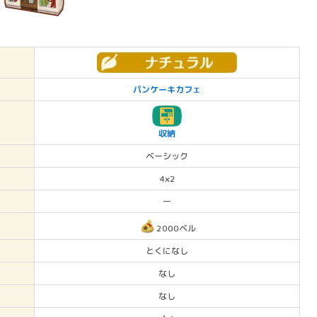
パンケーキカフェ
収納
ベーシック
4×2
ー
2000ベル
とくになし
なし
なし