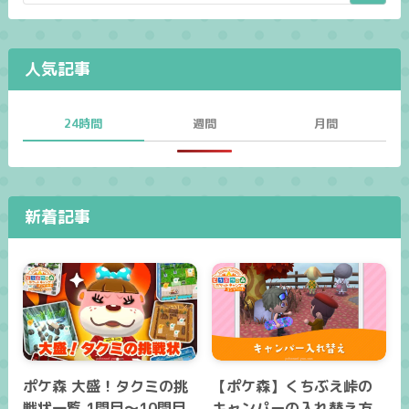
人気記事
24時間
週間
月間
新着記事
ポケ森 大盛！タクミの挑
【ポケ森】くちぶえ峠の
戦状一覧 1問目～10問目
キャンパーの入れ替え方