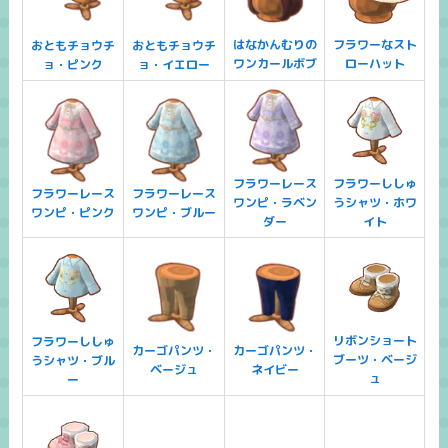
はなかんむりの
フラワーなスト
おともチョウチ
おともチョウチ
ワンカールボブ
ローハット
ョ・ピンク
ョ・イエロー
フラワーレース
フラワーししゅ
フラワーレース
フラワーレース
ワンピ・ラベン
うシャツ・ホワ
ワンピ・ピンク
ワンピ・ブルー
ダー
イト
リボンショート
フラワーししゅ
カーゴパンツ・
カーゴパンツ・
ブーツ・ベージ
うシャツ・ブル
ベージュ
ネイビー
ュ
ー