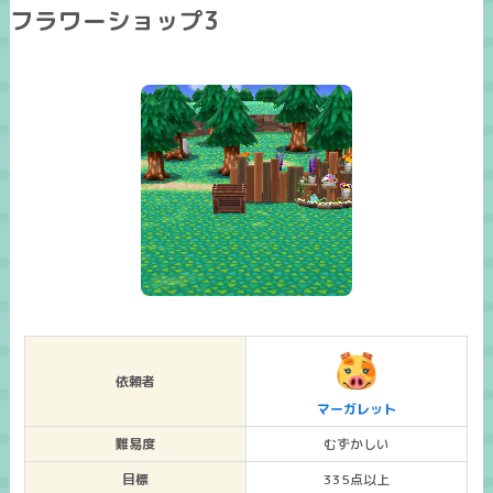
フラワーショップ3
依頼者
マーガレット
難易度
むずかしい
目標
335点以上