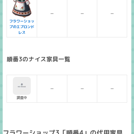
ー
ー
ー
フラワーショッ
プのエプロンド
レス
順番3のナイス家具一覧
ー
ー
ー
調査中
フラワーショップ3「順番4」の代用家具