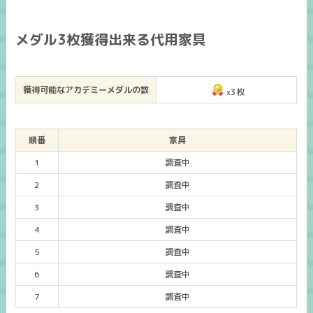
メダル3枚獲得出来る代用家具
獲得可能なアカデミーメダルの数
x3枚
順番
家具
1
調査中
2
調査中
3
調査中
4
調査中
5
調査中
6
調査中
7
調査中