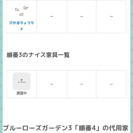
ー
ー
ー
ひかるちょうち
ょ
順番3のナイス家具一覧
ー
ー
ー
調査中
ブルーローズガーデン3「順番4」の代用家