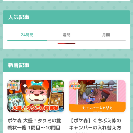
人気記事
24時間
週間
月間
新着記事
ポケ森 大盛！タクミの挑
【ポケ森】くちぶえ峠の
戦状一覧 1問目～10問目
キャンパーの入れ替え方