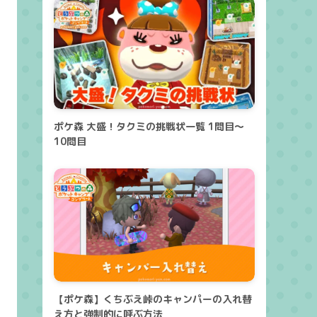
ポケ森 大盛！タクミの挑戦状一覧 1問目～
10問目
【ポケ森】くちぶえ峠のキャンパーの入れ替
え方と強制的に呼ぶ方法