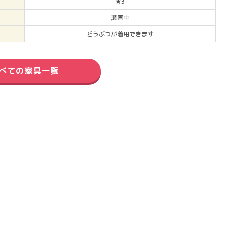
★3
調査中
どうぶつが着用できます
べての家具一覧