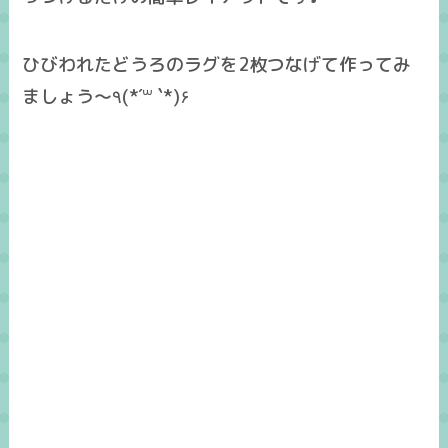
ひびわれたどうろのラグを2枚つなげて作ってみ
ましょう～٩(*´꒳ `*)۶