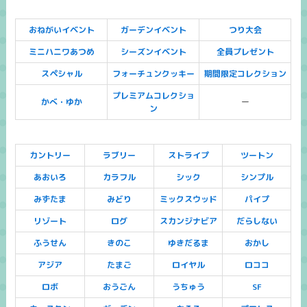
おねがいイベント
ガーデンイベント
つり大会
ミニハニワあつめ
シーズンイベント
全員プレゼント
スペシャル
フォーチュンクッキー
期間限定コレクション
プレミアムコレクショ
かべ・ゆか
ー
ン
カントリー
ラブリー
ストライプ
ツートン
あおいろ
カラフル
シック
シンプル
みずたま
みどり
ミックスウッド
パイプ
リゾート
ログ
スカンジナビア
だらしない
ふうせん
きのこ
ゆきだるま
おかし
アジア
たまご
ロイヤル
ロココ
ロボ
おうごん
うちゅう
SF