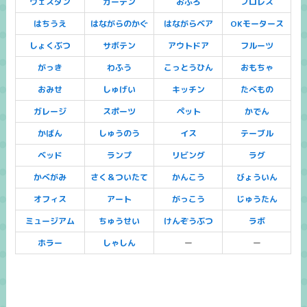
ウェスタン
ガーデン
おふろ
プロレス
はちうえ
はながらのかぐ
はながらベア
OKモータース
しょくぶつ
サボテン
アウトドア
フルーツ
がっき
わふう
こっとうひん
おもちゃ
おみせ
しゅげい
キッチン
たべもの
ガレージ
スポーツ
ペット
かでん
かばん
しゅうのう
イス
テーブル
ベッド
ランプ
リビング
ラグ
かべがみ
さく＆ついたて
かんこう
びょういん
オフィス
アート
がっこう
じゅうたん
ミュージアム
ちゅうせい
けんぞうぶつ
ラボ
ホラー
しゃしん
ー
ー