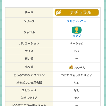
テーマ
シリーズ
メルティハニー
ジャンル
ランプ
バリエーション
ベーシック
サイズ
2×2
買い値
ー
売り値
700ベル
どうぶつのリアクション
つけたり消したりするよ
どうぶつの専用会話
なし
エピソード
なし
入手しやすさ
★2
どうぶつのコーディネート
ー