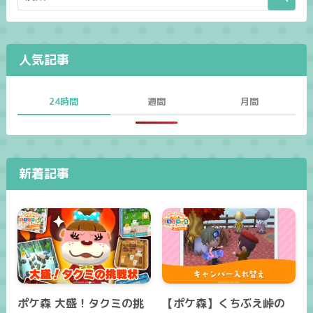
人気記事
24時間
週間
月間
新着記事
ポケ森 大盛！タクミの挑
【ポケ森】くちぶえ峠の