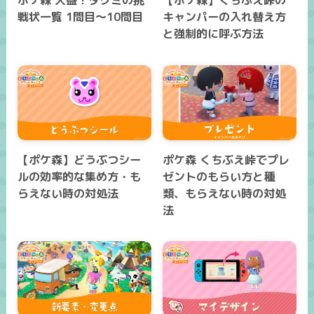
ポケ森 大盛！タクミの挑
【ポケ森】くちぶえ峠の
戦状一覧 1問目～10問目
キャンパーの入れ替え方
と強制的に呼ぶ方法
【ポケ森】どうぶつシー
ポケ森 くちぶえ峠でプレ
ルの効率的な集め方・も
ゼントのもらい方と種
らえない時の対処法
類、もらえない時の対処
法