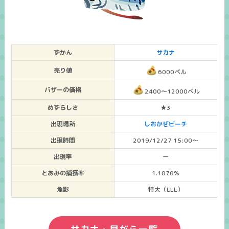
ずかん
サカナ
売り値
6000ベル
バザーの価格
2400～12000ベル
めずらしさ
★3
出現場所
しおかぜビーチ
出現時間
2019/12/27 15:00～
出現率
ー
とあみの捕獲率
1.1070%
魚影
特大（LLL）