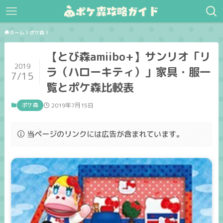
ホーム
ポケ森
【とび森amiibo+】サンリオ「リ
2019
ラ（ハローキティ）」家具・服一
7/15
覧とポケ森比較表
ポケ森
2019年7月15日
当ページのリンクには広告が含まれています。