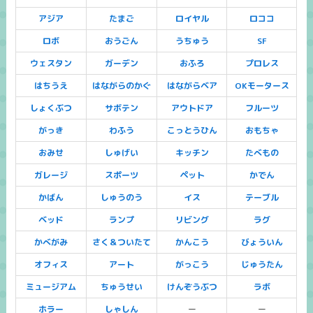
アジア
たまご
ロイヤル
ロココ
ロボ
おうごん
うちゅう
SF
ウェスタン
ガーデン
おふろ
プロレス
はちうえ
はながらのかぐ
はながらベア
OKモータース
しょくぶつ
サボテン
アウトドア
フルーツ
がっき
わふう
こっとうひん
おもちゃ
おみせ
しゅげい
キッチン
たべもの
ガレージ
スポーツ
ペット
かでん
かばん
しゅうのう
イス
テーブル
ベッド
ランプ
リビング
ラグ
かべがみ
さく＆ついたて
かんこう
びょういん
オフィス
アート
がっこう
じゅうたん
ミュージアム
ちゅうせい
けんぞうぶつ
ラボ
ホラー
しゃしん
ー
ー