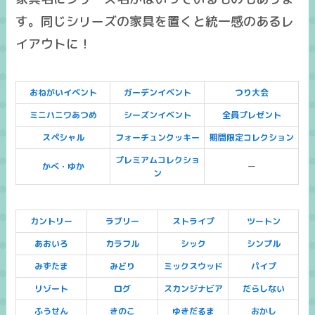
す。同じシリーズの家具を置くと統一感のあるレ
イアウトに！
おねがいイベント
ガーデンイベント
つり大会
ミニハニワあつめ
シーズンイベント
全員プレゼント
スペシャル
フォーチュンクッキー
期間限定コレクション
プレミアムコレクショ
かべ・ゆか
ー
ン
カントリー
ラブリー
ストライプ
ツートン
あおいろ
カラフル
シック
シンプル
みずたま
みどり
ミックスウッド
パイプ
リゾート
ログ
スカンジナビア
だらしない
ふうせん
きのこ
ゆきだるま
おかし