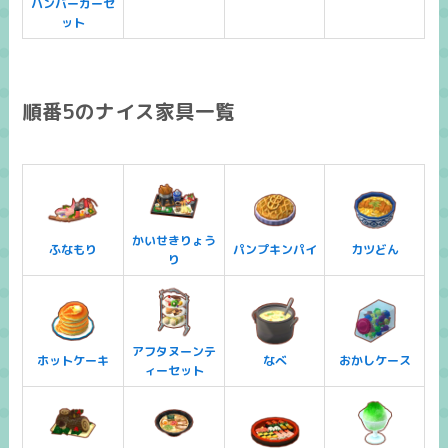
ハンバーガーセ
ット
順番5のナイス家具一覧
かいせきりょう
ふなもり
パンプキンパイ
カツどん
り
アフタヌーンテ
ホットケーキ
なべ
おかしケース
ィーセット