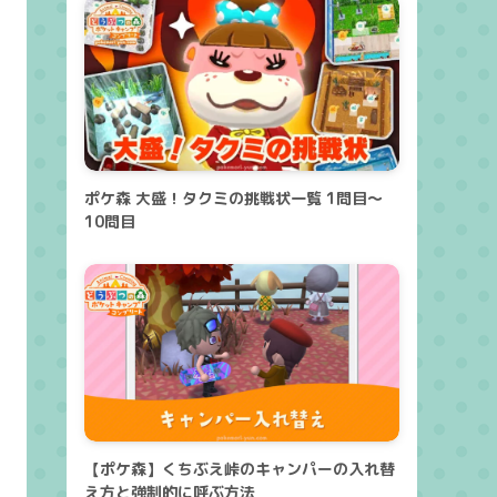
ポケ森 大盛！タクミの挑戦状一覧 1問目～
10問目
【ポケ森】くちぶえ峠のキャンパーの入れ替
え方と強制的に呼ぶ方法