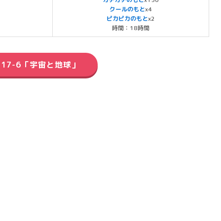
クールのもと
x4
ピカピカのもと
x2
時間：18時間
17-6「宇宙と地球」