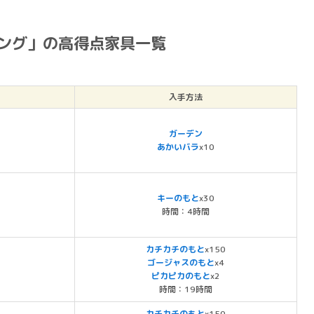
ィング」の高得点家具一覧
入手方法
ガーデン
あかいバラ
x10
キーのもと
x30
時間：4時間
カチカチのもと
x150
ゴージャスのもと
x4
ピカピカのもと
x2
時間：19時間
カチカチのもと
x150