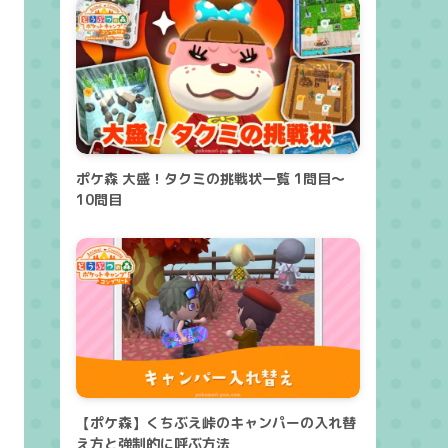
ポケ森 大盛！タクミの挑戦状一覧 1問目～
10問目
【ポケ森】くちぶえ峠のキャンパーの入れ替
え方と強制的に呼ぶ方法