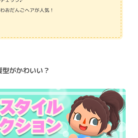
チェック♪
ふわおだんごヘアが人気！
髪型がかわいい？