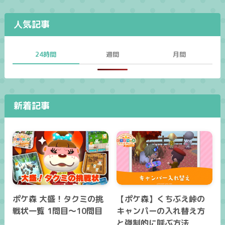
人気記事
24時間
週間
月間
新着記事
ポケ森 大盛！タクミの挑
【ポケ森】くちぶえ峠の
戦状一覧 1問目～10問目
キャンパーの入れ替え方
と強制的に呼ぶ方法