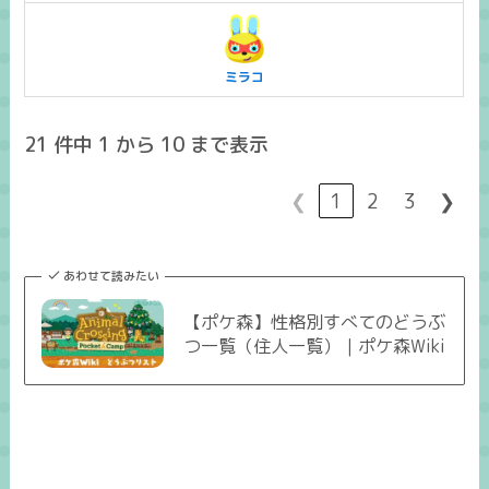
ミラコ
21 件中 1 から 10 まで表示
❮
1
2
3
❯
あわせて読みたい
【ポケ森】性格別すべてのどうぶ
つ一覧（住人一覧）｜ポケ森Wiki