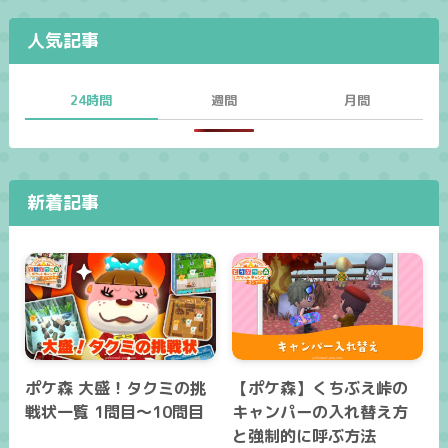
人気記事
24時間
週間
月間
新着記事
ポケ森 大盛！タクミの挑
【ポケ森】くちぶえ峠の
戦状一覧 1問目～10問目
キャンパーの入れ替え方
と強制的に呼ぶ方法