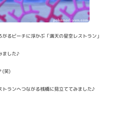
ろがるビーチに浮かぶ「
満天の星空レストラン
」
みました♪
(笑)
ストランへつながる桟橋に見立ててみました♪