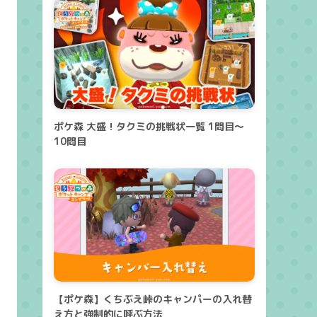
ポケ森 大盛！タクミの挑戦状一覧 1問目～
10問目
【ポケ森】くちぶえ峠のキャンパーの入れ替
え方と強制的に呼ぶ方法