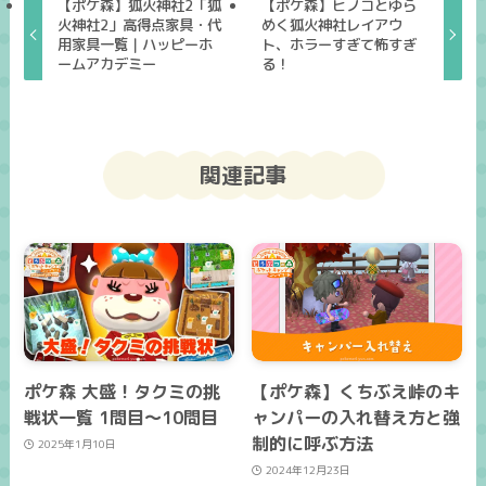
【ポケ森】狐火神社2「狐
【ポケ森】ヒノコとゆら
火神社2」高得点家具・代
めく狐火神社レイアウ
用家具一覧｜ハッピーホ
ト、ホラーすぎて怖すぎ
ームアカデミー
る！
関連記事
ポケ森 大盛！タクミの挑
【ポケ森】くちぶえ峠のキ
戦状一覧 1問目～10問目
ャンパーの入れ替え方と強
制的に呼ぶ方法
2025年1月10日
2024年12月23日