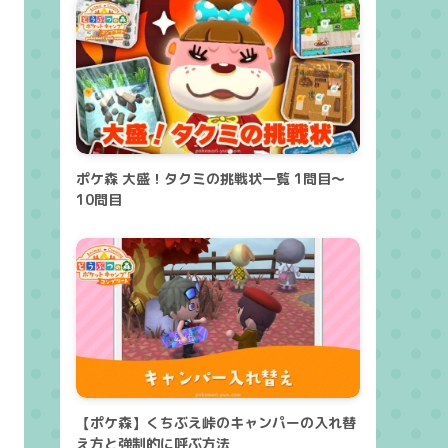
ポケ森 大盛！タクミの挑戦状一覧 1問目～
10問目
【ポケ森】くちぶえ峠のキャンパーの入れ替
え方と強制的に呼ぶ方法