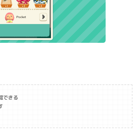
認できる
す