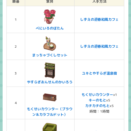
順番
家具
入手方法
1
しずえの迎春和風カフェ
べにいろのぼたん
2
しずえの迎春和風カフェ
まっちゃづくしセット
3
ユキとやすらぎ温泉宿
やすらぎおんせんのかいろう
もくせいカウンター
x1
キーのもと
x5
4
カチカチのもと
x5
もくせいカウンター（ブラウ
時間：1時間
ン＆カラフルドット）