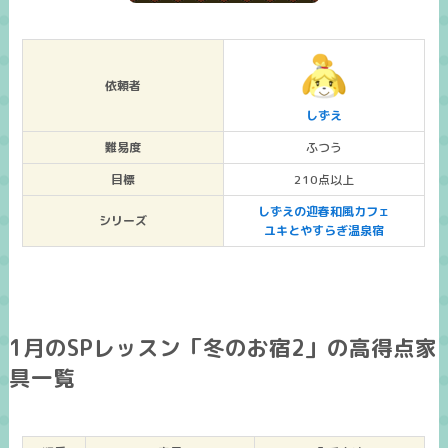
依頼者
しずえ
難易度
ふつう
目標
210点以上
しずえの迎春和風カフェ
シリーズ
ユキとやすらぎ温泉宿
1月のSPレッスン「冬のお宿2」の高得点家
具一覧