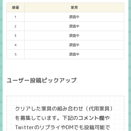
順番
家具
1
調査中
2
調査中
3
調査中
4
調査中
5
調査中
ユーザー投稿ピックアップ
クリアした家具の組み合わせ（代用家具）
を募集しています。下記の
コメント欄
や
TwitterのリプライやDMでも投稿可能で