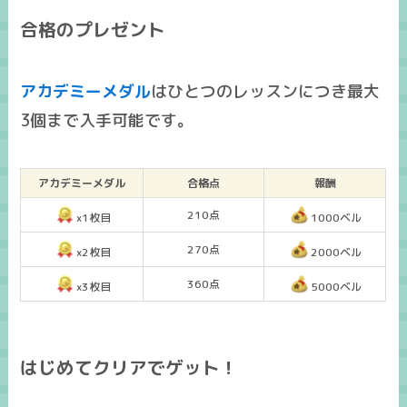
合格のプレゼント
アカデミーメダル
はひとつのレッスンにつき
最大
3個まで入手可能
です。
アカデミーメダル
合格点
報酬
210点
x1枚目
1000ベル
270点
x2枚目
2000ベル
360点
x3枚目
5000ベル
はじめてクリアでゲット！