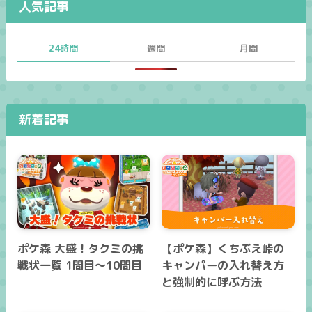
人気記事
24時間
週間
月間
新着記事
ポケ森 大盛！タクミの挑
【ポケ森】くちぶえ峠の
戦状一覧 1問目～10問目
キャンパーの入れ替え方
と強制的に呼ぶ方法