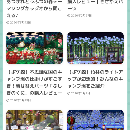
あつまれどうぶつの森テー
購入レビュー｜きせかえパ
マソングがラジオから聞こ
ーツ
える♪
2020年2月27日
2020年3月12日
【ポケ森】不思議な国のキ
【ポケ森】竹林のライトア
ャンプ場の仕掛けがすごす
ップが幻想的！みんなのキ
ぎ！着せ替えパーツ「ふし
ャンプ場をご紹介
ぎのくに」の購入レビュー
2020年1月7日
2020年1月29日