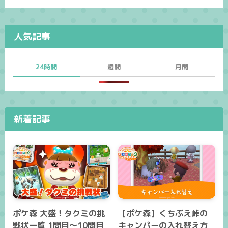
人気記事
24時間
週間
月間
新着記事
ポケ森 大盛！タクミの挑
【ポケ森】くちぶえ峠の
戦状一覧 1問目～10問目
キャンパーの入れ替え方