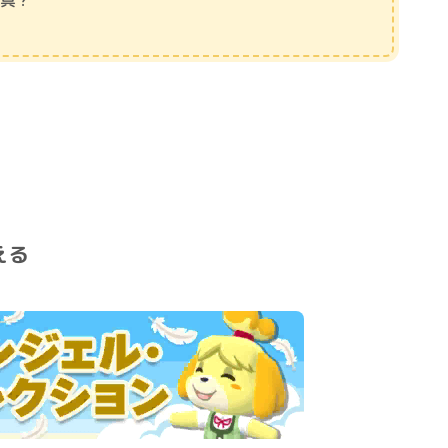
家具？
える