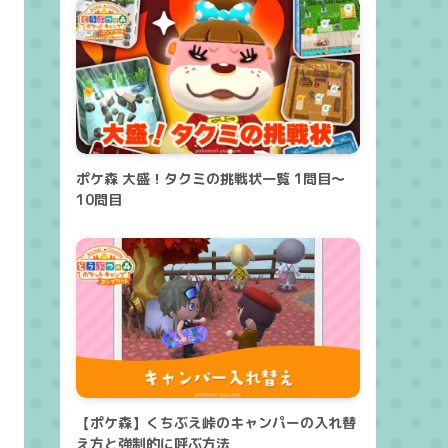
ポケ森 大盛！タクミの挑戦状一覧 1問目～
10問目
【ポケ森】くちぶえ峠のキャンパーの入れ替
え方と強制的に呼ぶ方法