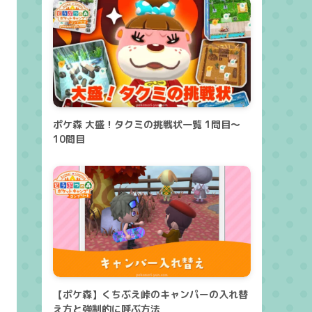
ポケ森 大盛！タクミの挑戦状一覧 1問目～
10問目
【ポケ森】くちぶえ峠のキャンパーの入れ替
え方と強制的に呼ぶ方法