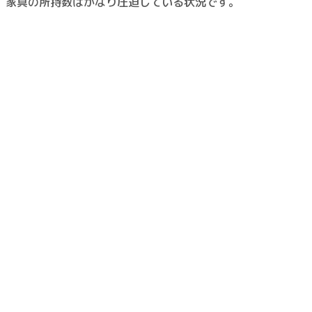
、
家具の所持数はかなり圧迫している状況
です。