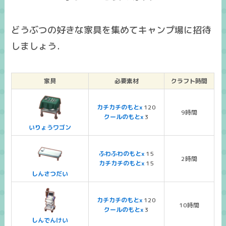
どうぶつの好きな家具を集めてキャンプ場に招待
しましょう．
家具
必要素材
クラフト時間
カチカチのもとx
120
9時間
クールのもとx
3
いりょうワゴン
ふわふわのもとx
15
2時間
カチカチのもとx
15
しんさつだい
カチカチのもとx
120
10時間
クールのもとx
3
しんでんけい