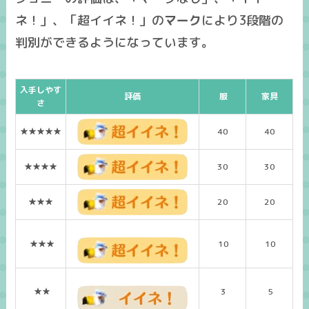
ネ！」、「超イイネ！」の
マーク
により3段階の
判別ができるようになっています。
入手しやす
評価
服
家具
さ
★★★★★
40
40
★★★★
30
30
★★★
20
20
★★★
10
10
★★
3
5