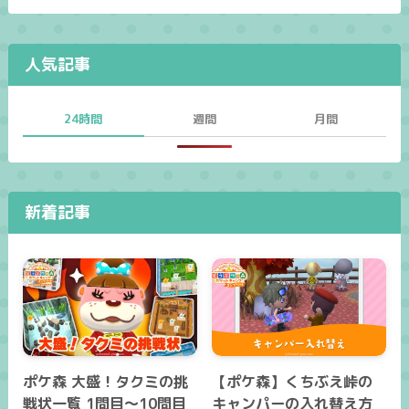
人気記事
24時間
週間
月間
新着記事
ポケ森 大盛！タクミの挑
【ポケ森】くちぶえ峠の
戦状一覧 1問目～10問目
キャンパーの入れ替え方