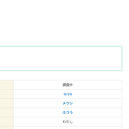
調査中
9/20
メウシ
ふつう
わたし