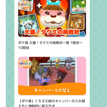
ポケ森 大盛！タクミの挑戦状一覧 1問目～
10問目
【ポケ森】くちぶえ峠のキャンパーの入れ替
え方と強制的に呼ぶ方法