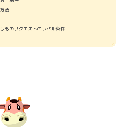
家具・条件
手方法
としものリクエストのレベル条件