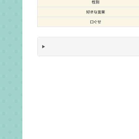
性別
好きな言葉
口ぐせ