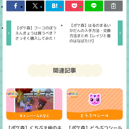
【ポケ森】はるのまるい
【ポケ森】フーコのぼう
かだんの入手方法・交換
えんきょうは買うべき？
方法まとめ【レイジと春
さっそく購入してみた！
のはなばたけ】
関連記事
【ポケ森】くちぶえ峠のキ
【ポケ森】どうぶつシール