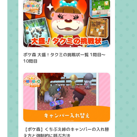
ポケ森 大盛！タクミの挑戦状一覧 1問目～
10問目
【ポケ森】くちぶえ峠のキャンパーの入れ替
え方と強制的に呼ぶ方法