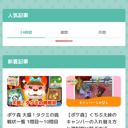
人気記事
24時間
週間
月間
新着記事
ポケ森 大盛！タクミの挑
【ポケ森】くちぶえ峠の
戦状一覧 1問目～10問目
キャンパーの入れ替え方